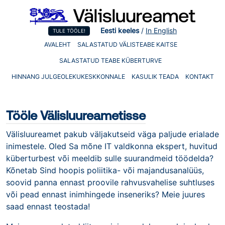
Eesti keeles
/
In English
TULE TÖÖLE!
AVALEHT
SALASTATUD VÄLISTEABE KAITSE
SALASTATUD TEABE KÜBERTURVE
HINNANG JULGEOLEKUKESKKONNALE
KASULIK TEADA
KONTAKT
Tööle Välisluureametisse
Välisluureamet pakub väljakutseid väga paljude erialade
inimestele. Oled Sa mõne IT valdkonna ekspert, huvitud
küberturbest või meeldib sulle suurandmeid töödelda?
Kõnetab Sind hoopis poliitika- või majandusanalüüs,
soovid panna ennast proovile rahvusvahelise suhtluses
või pead ennast inimhingede inseneriks? Meie juures
saad ennast teostada!