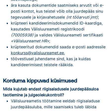
ära kasuta dokumentide saatmiseks arvutit või e-
posti kontot, kus teistel võib olla juurdepääs sinu
tegevusele ja kirjavahetusele
(nt tööarvuti jmt)
;
krüpteeri kandideerimisdokumendid ID-kaardiga,
kasutades Välisluureameti registrikoodi
(70005938)
ja valides Välisluureameti sertifikaati
«Välisluureamet HR»
;
krüpteeritud dokumendid saada e-posti aadressile
konkurss@valisluureamet.ee
,
töövestlusel juhendame sind, kas ja kuidas
kandideerimisest teistele rääkida.
Korduma kippuvad küsimused
Mida kujutab endast riigisaladusele juurdepääsuloa
taotlemine ja julgeolekukontroll?
Välisluureametis töötamine eeldab riigisaladuse
juurdepääsuluba, mille saamiseks tuleb läbida