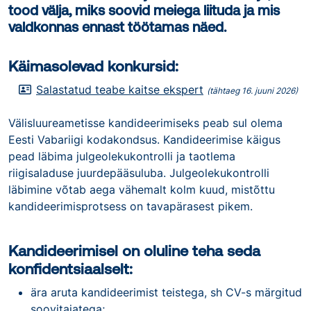
tood välja, miks soovid meiega liituda ja mis
valdkonnas ennast töötamas näed.
Käimasolevad konkursid:
Salastatud teabe kaitse ekspert
(tähtaeg 16. juuni 2026)
Välisluureametisse kandideerimiseks peab sul olema
Eesti Vabariigi kodakondsus. Kandideerimise käigus
pead läbima julgeolekukontrolli ja taotlema
riigisaladuse juurdepääsuluba. Julgeolekukontrolli
läbimine võtab aega vähemalt kolm kuud, mistõttu
kandideerimisprotsess on tavapärasest pikem.
Kandideerimisel on oluline teha seda
konfidentsiaalselt:
ära aruta kandideerimist teistega, sh CV-s märgitud
soovitajatega;