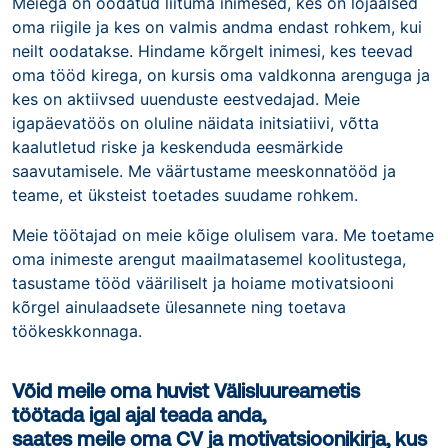
Meiega on oodatud liituma inimesed, kes on lojaalsed
oma riigile ja kes on valmis andma endast rohkem, kui
neilt oodatakse. Hindame kõrgelt inimesi, kes teevad
oma tööd kirega, on kursis oma valdkonna arenguga ja
kes on aktiivsed uuenduste eestvedajad. Meie
igapäevatöös on oluline näidata initsiatiivi, võtta
kaalutletud riske ja keskenduda eesmärkide
saavutamisele. Me väärtustame meeskonnatööd ja
teame, et üksteist toetades suudame rohkem.
Meie töötajad on meie kõige olulisem vara. Me toetame
oma inimeste arengut maailmatasemel koolitustega,
tasustame tööd vääriliselt ja hoiame motivatsiooni
kõrgel ainulaadsete ülesannete ning toetava
töökeskkonnaga.
Võid meile oma huvist Välisluureametis
töötada igal ajal teada anda,
saates meile oma CV ja motivatsioonikirja, kus