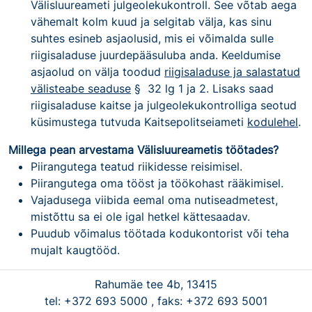
Välisluureameti julgeolekukontroll. See võtab aega
vähemalt kolm kuud ja selgitab välja, kas sinu
suhtes esineb asjaolusid, mis ei võimalda sulle
riigisaladuse juurdepääsuluba anda. Keeldumise
asjaolud on välja toodud
riigisaladuse ja salastatud
välisteabe seaduse
§ 32 lg 1 ja 2. Lisaks saad
riigisaladuse kaitse ja julgeolekukontrolliga seotud
küsimustega tutvuda Kaitsepolitseiameti
kodulehel
.
Millega pean arvestama Välisluureametis töötades?
Piirangutega teatud riikidesse reisimisel.
Piirangutega oma tööst ja töökohast rääkimisel.
Vajadusega viibida eemal oma nutiseadmetest,
mistõttu sa ei ole igal hetkel kättesaadav.
Puudub võimalus töötada kodukontorist või teha
mujalt kaugtööd.
Rahumäe tee 4b, 13415
tel: +372 693 5000 , faks: +372 693 5001